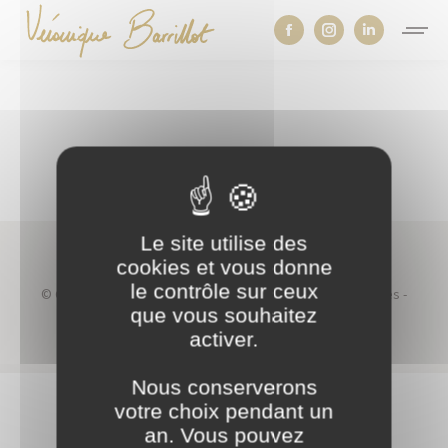
Facebook
Instagram
Linkedin
page
page
page
opens
opens
opens
in
in
in
new
new
new
window
window
window
Le site utilise des
cookies et vous donne
le contrôle sur ceux
© Copyright 2026 | Véronique Barrillot - Tous droits réservés -
que vous souhaitez
Mentions légales
activer.
Nous conserverons
votre choix pendant un
an. Vous pouvez