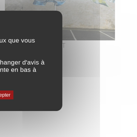
ceux que vous
photo : Remy MONGET
hanger d'avis à
ente en bas à
epter