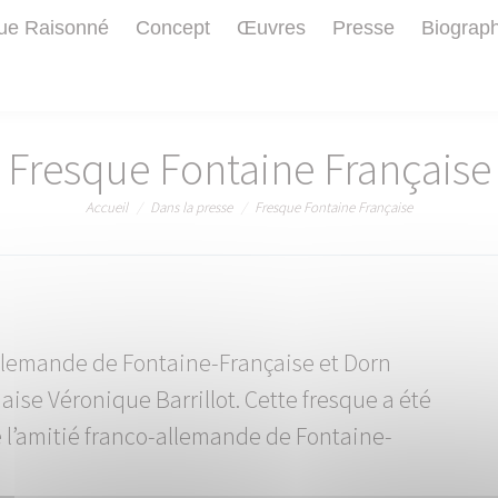
ue Raisonné
Concept
Œuvres
Presse
Biograp
Fresque Fontaine Française
Vous êtes ici :
Accueil
Dans la presse
Fresque Fontaine Française
allemande de Fontaine-Française et Dorn
naise Véronique Barrillot. Cette fresque a été
l’amitié franco-allemande de Fontaine-