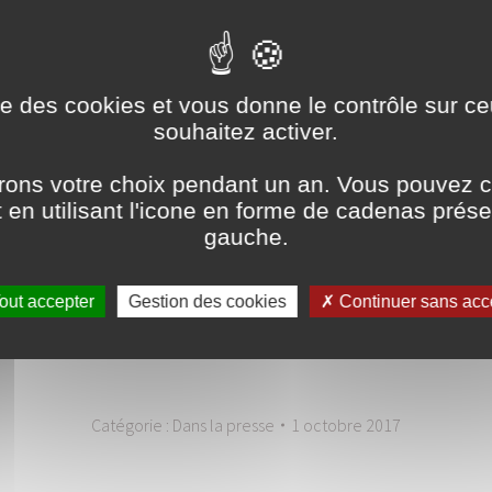
e série de toiles inédites articulées autour
.
Art Fair » que l’artiste-peintre s’est vue
ise des cookies et vous donne le contrôle sur 
souhaitez activer.
 Hachet : le Grand Prix européen d’Art
ons votre choix pendant un an. Vous pouvez c
en utilisant l'icone en forme de cadenas prés
n pour la qualité et l’originalité de son
gauche.
’expositions, de critiques d’art ou encore
our ensuite récompenser un artiste.
out accepter
Gestion des cookies
Continuer sans acc
Catégorie :
Dans la presse
1 octobre 2017