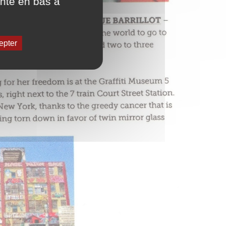
ente en bas à
epter